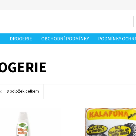
E
DROGERIE
OBCHODNÍ PODMÍNKY
PODMÍNKY OCHRA
OGERIE
e:
3
položek celkem
 tělové mléko je velmi lehké,
Na odstranění štětin z vepřů, ale s
střebatelné. Obsahuje nejen
úspěchem lze použít též na odstr
lej, ale i extrakt z celé zelené
peří z drůbeže.
. Tím dodává kosmetice...
Dostupnost:
Skladem
ost:
Skladem
Kód:
3029