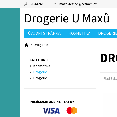
606642425
maxovieshop
@
seznam.cz
Drogerie U Maxů
ÚVODNÍ STRÁNKA
KOSMETIKA
DROGERI
KONTAKT
LETÁK TOP DROGERIE
Drogerie
DR
KATEGORIE
Kosmetika
Drogerie
Drogerie
Řadit dl
Cannabis
rychle v
PŘIJÍMÁME ONLINE PLATBY
konopný o
rostliny
Dostupn