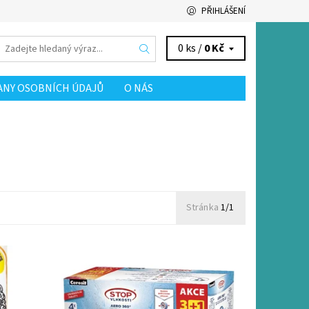
PŘIHLÁŠENÍ
0 ks /
0 Kč
NY OSOBNÍCH ÚDAJŮ
O NÁS
Stránka
1/1
zajišťuje vysoký účinek pohlcování
anění
vlhkosti a neutralizaci pachu Unikátní
360° cirkulace vzduchu Systém AERO360°
funguje na...
Dostupnost:
Skladem